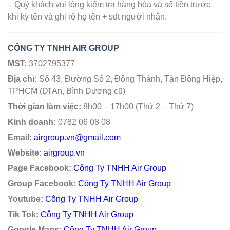
– Quý khách vui lòng kiểm tra hàng hóa và số tiền trước
khi ký tên và ghi rõ họ tên + sđt người nhận.
CÔNG TY TNHH AIR GROUP
MST:
3702795377
Địa chỉ:
Số 43, Đường Số 2, Đông Thành, Tân Đông Hiệp,
TPHCM (Dĩ An, Bình Dương cũ)
Thời gian làm việc:
8h00 – 17h00 (Thứ 2 – Thứ 7)
Kinh doanh:
0782 06 08 08
Email:
airgroup.vn@gmail.com
Website:
airgroup.vn
Page Facebook:
Công Ty TNHH Air Group
Group Facebook:
Công Ty TNHH Air Group
Youtube:
Công Ty TNHH Air Group
Tik Tok:
Công Ty TNHH Air Group
Google Maps:
Công Ty TNHH Air Group