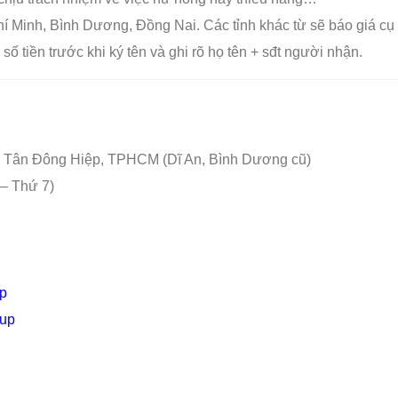
hí Minh, Bình Dương, Đồng Nai. Các tỉnh khác từ sẽ báo giá cụ 
số tiền trước khi ký tên và ghi rõ họ tên + sđt người nhận.
 Tân Đông Hiệp, TPHCM (Dĩ An, Bình Dương cũ)
– Thứ 7)
p
oup