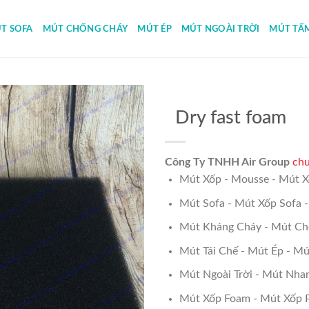
T SOFA
MÚT CHỐNG CHÁY
MÚT ÉP
MÚT NGOÀI TRỜI
MÚT TẤ
Dry fast foam
Công Ty TNHH Air Group
chu
Mút Xốp - Mousse - Mút X
Mút Sofa - Mút Xốp Sofa 
Mút Kháng Cháy - Mút Ch
Mút Tái Chế - Mút Ép - Mút
Mút Ngoài Trời - Mút Nha
Mút Xốp Foam - Mút Xốp 