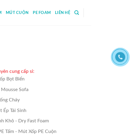
M
MÚT CUỘN
PE FOAM
LIÊN HỆ
yên cung cấp sỉ:
ốp Bọt Biển
- Mousse Sofa
ống Cháy
 Ép Tái Sinh
nh Khô - Dry Fast Foam
PE Tấm - Mút Xốp PE Cuộn