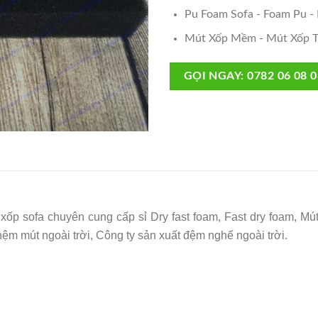
Pu Foam Sofa - Foam Pu -
Mút Xốp Mềm - Mút Xốp T
GỌI NGAY: 0782 06 08 0
 xốp sofa chuyên cung cấp sỉ
Dry fast foam,
Fast dry foam,
Mút
nệm mút ngoài trời,
Công ty sản xuất đệm nghế ngoài trời
.