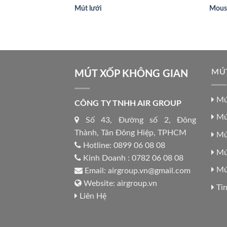
Mút lưới
Mouss
MÚ
MÚT XỐP KHÔNG GIAN
Mú
CÔNG TY TNHH AIR GROUP
Mú
Số 43, Đường số 2, Đông
Thành, Tân Đông Hiệp, TPHCM
Mút
Hotline:
0899 06 08 08
Mút
Kinh Doanh :
0782 06 08 08
Mú
Email:
airgroup.vn@gmail.com
Website:
airgroup.vn
Tin
Liên Hệ