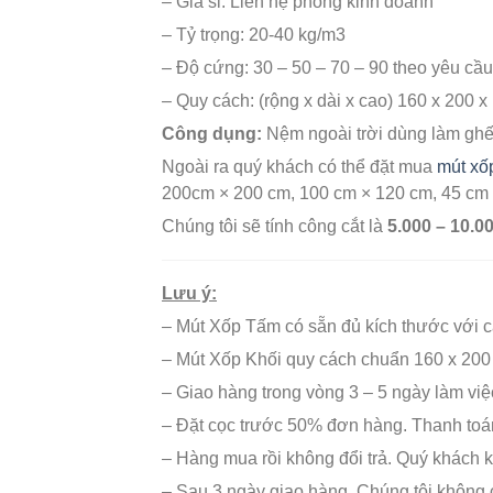
– Giá sỉ: Liên hệ phòng kinh doanh
– Tỷ trọng: 20-40 kg/m3
– Độ cứng: 30 – 50 – 70 – 90 theo yêu c
– Quy cách: (rộng x dài x cao) 160 x 200 
Công dụng:
Nệm ngoài trời dùng làm ghế 
Ngoài ra quý khách có thể đặt mua
mút xố
200cm × 200 cm, 100 cm × 120 cm, 45 cm 
Chúng tôi sẽ tính công cắt là
5.000 – 10.0
Lưu ý:
– Mút Xốp Tấm có sẵn đủ kích thước với c
– Mút Xốp Khối quy cách chuẩn 160 x 200 x
– Giao hàng trong vòng 3 – 5 ngày làm việ
– Đặt cọc trước 50% đơn hàng. Thanh toán
– Hàng mua rồi không đổi trả. Quý khách k
– Sau 3 ngày giao hàng. Chúng tôi không 