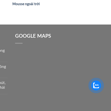
Mousse ngoài trời
GOOGLE MAPS
ồng
hông
hút,
hải