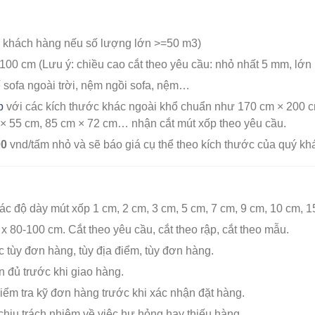
ầu khách hàng nếu số lượng lớn >=50 m3)
x 100 cm (Lưu ý: chiều cao cắt theo yêu cầu: nhỏ nhất 5 mm, lớ
sofa ngoài trời, nệm ngồi sofa, nệm…
p
với các kích thước khác ngoài khổ chuẩn như 170 cm × 200 c
× 55 cm, 85 cm × 72 cm… nhận cắt mút xốp theo yêu cầu.
00
vnd/tấm nhỏ và sẽ báo giá cụ thể theo kích thước của quý kh
ác độ dày mút xốp 1 cm, 2 cm, 3 cm, 5 cm, 7 cm, 9 cm, 10 cm,
 80-100 cm. Cắt theo yêu cầu, cắt theo rập, cắt theo mẫu.
c tùy đơn hàng, tùy địa điểm, tùy đơn hàng.
 đủ trước khi giao hàng.
iểm tra kỹ đơn hàng trước khi xác nhận đặt hàng.
chịu trách nhiệm về việc hư hỏng hay thiếu hàng…