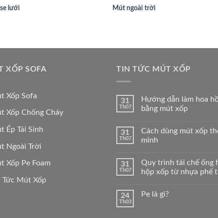
e lưới
Mút ngoài trời
T XỐP SOFA
TIN TỨC MÚT XỐP
t Xốp Sofa
Hướng dẫn làm hoa h
31
Th07
bằng mút xốp
t Xốp Chống Cháy
 Ép Tái Sinh
Cách dùng mút xốp t
31
Th07
minh
 Ngoài Trời
Quy trình tái chế ống 
t Xốp Pe Foam
31
Th07
hộp xốp từ nhựa phế t
 Tức Mút Xốp
Pe là gì?
24
Th03