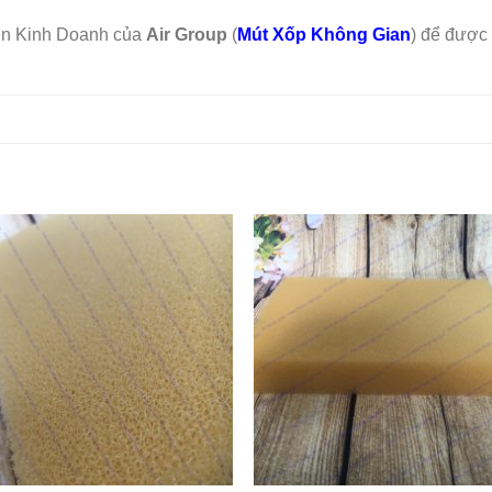
iên Kinh Doanh của
Air Group
(
Mút Xốp Không Gian
) để được 