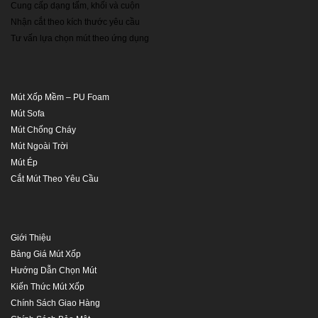
Cung cấp dạng tấm, khối và cuộn
Nhận cắt theo kích thước yêu cầu
Tư vấn lựa chọn mút theo ứng dụng
SẢN PHẨM
Mút Xốp Mềm – PU Foam
Mút Sofa
Mút Chống Cháy
Mút Ngoài Trời
Mút Ép
Cắt Mút Theo Yêu Cầu
THÔNG TIN & HỖ TRỢ
Giới Thiệu
Bảng Giá Mút Xốp
Hướng Dẫn Chọn Mút
Kiến Thức Mút Xốp
Chính Sách Giao Hàng