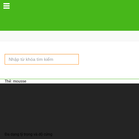
Hotline:
0796 06 08 08
Thẻ:
mousse
MUTXOPMEM.COM
MUTXOPMEM.COM là website chuyên về mút xốp mềm và PU Foam,
thuộc thương hiệu
Mút Xốp Không Gian
.
Chuyên cung cấp sỉ mút xốp mềm, mút sofa, mút chống cháy, mút
ngoài trời và mút ép cho xưởng sofa, nội thất và sản xuất.
Đa dạng tỷ trọng và độ cứng